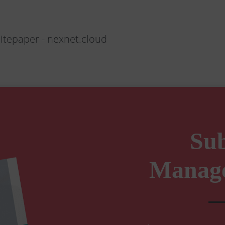
tepaper - nexnet.cloud
Sub
Manage