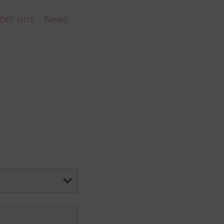
ber uns
News