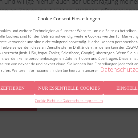
n und willige hierfür auch der Übertragung meiner
n an Zapier Inc. (USA) an. Weitere Informationen
Cookie Consent Einstellungen
chutzhinweisen
.
okies und weitere Technologien auf unserer Website, um die Seite zu betreiben 
elle Cookies sind für den Betrieb notwendig, weitere Cookies werden für Marketi
d den Umfang der Speicherung meiner personenb
ente verwendet und sind nicht zwingend notwendig. Hierbei können personenbe
Teilweise werden diese an Dienstleister in Drittländern, in denen kein der DSG
Datenschutzhinweisen
informiert.
 herrscht (insb. USA, bspw. Zapier, Salesforce, Google), übertragen. Wenn Sie nu
n, werden keine personenbezogenen Daten erhoben und übertragen. Diese Einstell
seiten von nexnet.de und nexnet.cloud. Sie können Ihre Einstellungen jederzeit ä
Datenschutze
errufen. Weitere Informationen finden Sie hierzu in unserer
EN, UM DER VERWENDUNG VON GOOGLE RECAPT
KZEPTIEREN
NUR ESSENTIELLE COOKIES
EINSTEL
Cookie Richtlinie
Datenschutz
Impressum